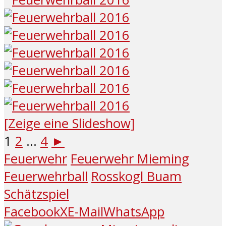
[Zeige eine Slideshow]
1
2
...
4
►
Feuerwehr
Feuerwehr Mieming
Feuerwehrball
Rosskogl Buam
Schätzspiel
Facebook
X
E-Mail
WhatsApp