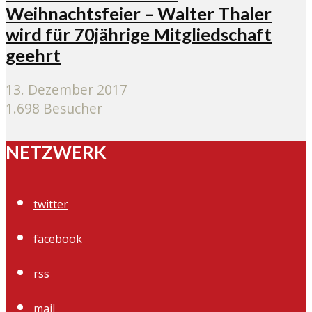
Weihnachtsfeier – Walter Thaler
wird für 70jährige Mitgliedschaft
geehrt
13. Dezember 2017
1.698 Besucher
NETZWERK
twitter
facebook
rss
mail