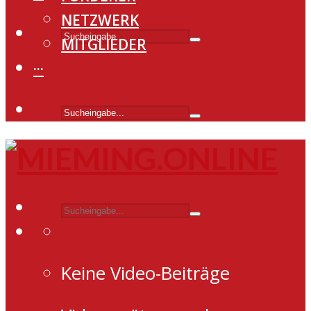
NETZWERK
MITGLIEDER
···
Keine Video-Beiträge