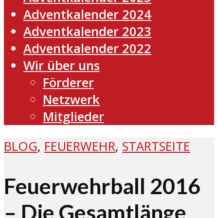
Adventkalender 2024
Adventkalender 2023
Adventkalender 2022
Wir über uns
Förderer
Netzwerk
Mitglieder
BLOG
,
FEUERWEHR
,
STARTSEITE
Feuerwehrball 2016
– Die Gesamtlänge