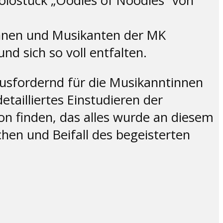
olostück „Oodles of Noodles“ von
tinnen und Musikanten der MK
d sich so voll entfalten.
usfordernd für die Musikanntinnen
tailliertes Einstudieren der
ion finden, das alles wurde an diesem
hen und Beifall des begeisterten