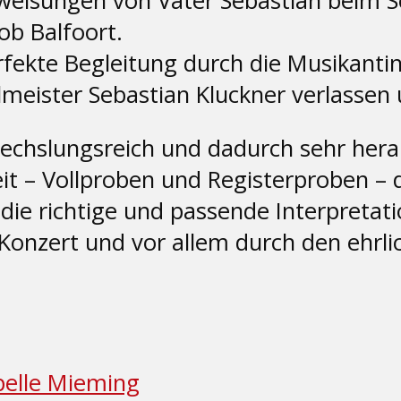
weisungen von Vater Sebastian beim S
b Balfoort.
perfekte Begleitung durch die Musikan
eister Sebastian Kluckner verlassen un
chslungsreich und dadurch sehr hera
t – Vollproben und Registerproben – de
 die richtige und passende Interpretat
onzert und vor allem durch den ehrlic