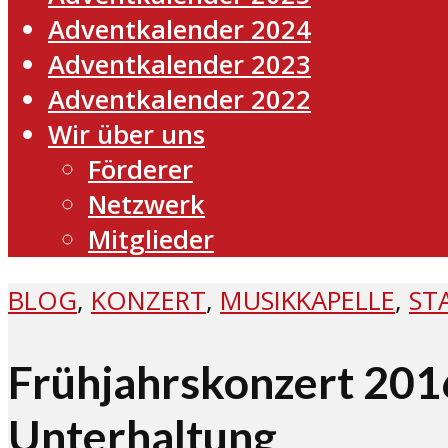
Adventkalender 2024
Adventkalender 2023
Adventkalender 2022
Wir über uns
Förderer
Netzwerk
Mitglieder
BLOG
,
KONZERT
,
MUSIKKAPELLE
,
ST
Frühjahrskonzert 2016
Unterhaltung