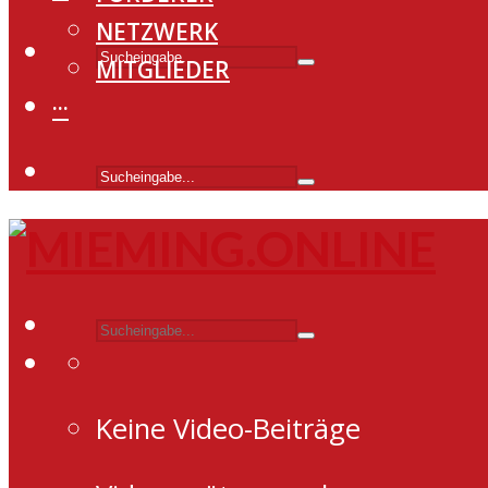
NETZWERK
MITGLIEDER
···
Keine Video-Beiträge