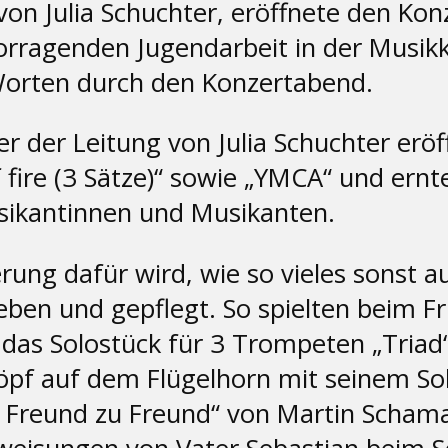
 von Julia Schuchter, eröffnete den K
vorragenden Jugendarbeit in der Musik
Worten durch den Konzertabend.
r der Leitung von Julia Schuchter erö
 fire (3 Sätze)“ sowie „YMCA“ und ernte
sikantinnen und Musikanten.
ng dafür wird, wie so vieles sonst auc
ben und gepflegt. So spielten beim F
das Solostück für 3 Trompeten „Triad“
höpf auf dem Flügelhorn mit seinem 
Von Freund zu Freund“ von Martin Scham