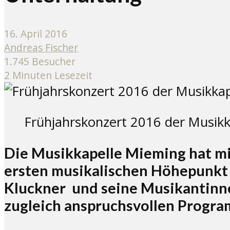
16. April 2016
Andreas Fischer
1.745 Besucher
2 Minuten Lesezeit
Frühjahrskonzert 2016 der Musikka
Die Musikkapelle Mieming hat mit
ersten musikalischen Höhepunkt f
Kluckner und seine Musikantinn
zugleich anspruchsvollen Progra