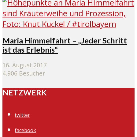
Maria Himmelfahrt – „Jeder Schritt
ist das Erlebnis“
16. August 2017
4.906 Besucher
NETZWERK
twitter
facebook