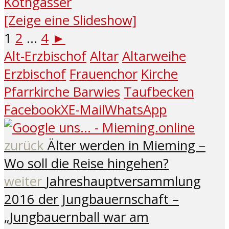
[Zeige eine Slideshow]
1
2
...
4
►
Alt-Erzbischof
Altar
Altarweihe
Erzbischof
Frauenchor
Kirche
Pfarrkirche Barwies
Taufbecken
Facebook
X
E-Mail
WhatsApp
zurück
Älter werden in Mieming –
Wo soll die Reise hingehen?
weiter
Jahreshauptversammlung
2016 der Jungbauernschaft –
„Jungbauernball war am