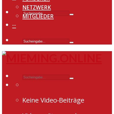
NETZWERK
MITGLIEDER
···
Keine Video-Beiträge