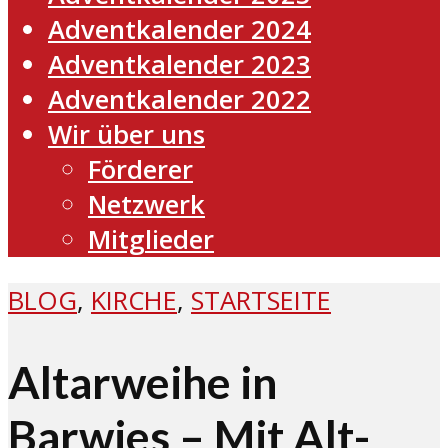
Adventkalender 2024
Adventkalender 2023
Adventkalender 2022
Wir über uns
Förderer
Netzwerk
Mitglieder
BLOG
,
KIRCHE
,
STARTSEITE
Altarweihe in
Barwies – Mit Alt-