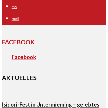
rss
mail
FACEBOOK
Facebook
AKTUELLES
Isidori-Fest in Untermieming – gelebtes