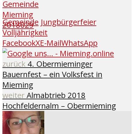
Gemeinde
Jungbürgerfeier
Volljährigkeit
Facebook
X
E-Mail
WhatsApp
zurück
4. Obermieminger
Bauernfest – ein Volksfest in
Mieming
weiter
Almabtrieb 2018
Hochfeldernalm – Obermieming