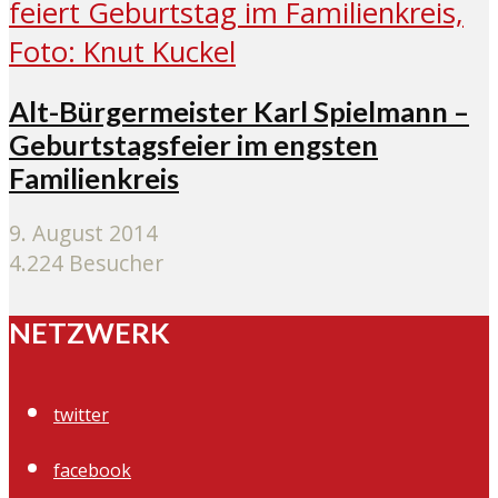
Alt-Bürgermeister Karl Spielmann –
Geburtstagsfeier im engsten
Familienkreis
9. August 2014
4.224 Besucher
NETZWERK
twitter
facebook