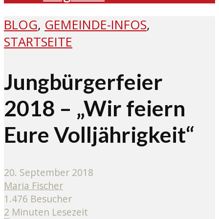
BLOG
,
GEMEINDE-INFOS
,
STARTSEITE
Jungbürgerfeier
2018 – „Wir feiern
Eure Volljährigkeit“
20. September 2018
Maria Fischer
1.476 Besucher
2 Minuten Lesezeit