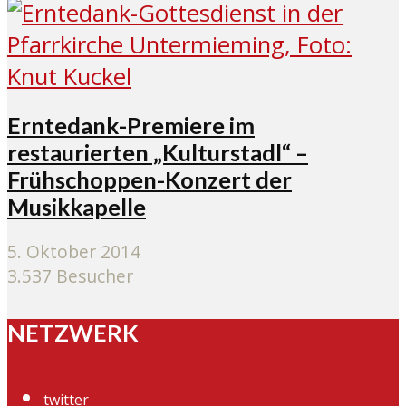
Erntedank-Premiere im
restaurierten „Kulturstadl“ –
Frühschoppen-Konzert der
Musikkapelle
5. Oktober 2014
3.537 Besucher
NETZWERK
twitter