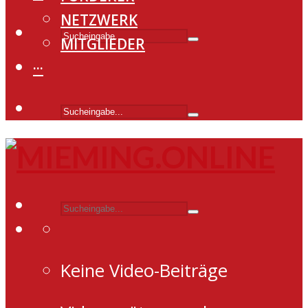
NETZWERK
MITGLIEDER
···
Keine Video-Beiträge