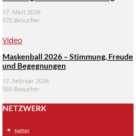
17. März 2026
570 Besucher
Video
Maskenball 2026 – Stimmung, Freude
und Begegnungen
17. Februar 2026
565 Besucher
NETZWERK
twitter