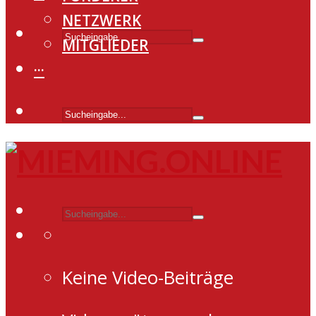
NETZWERK
MITGLIEDER
···
Keine Video-Beiträge