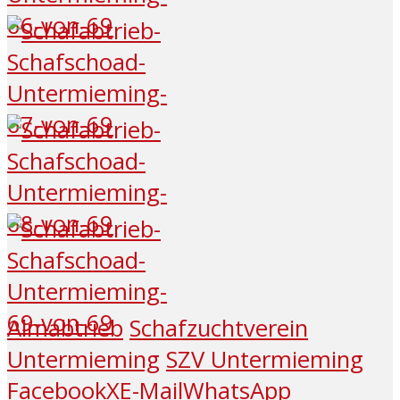
Almabtrieb
Schafzuchtverein
Untermieming
SZV Untermieming
Facebook
X
E-Mail
WhatsApp