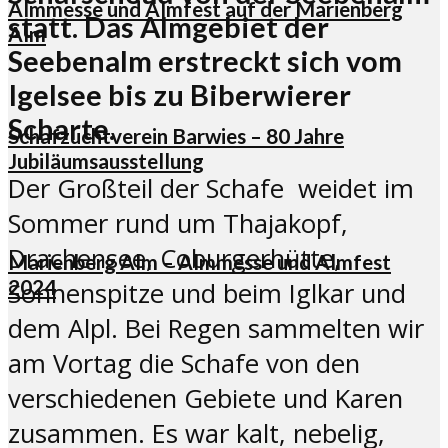
Almmesse und Almfest auf der Marienberg
statt. Das Almgebiet der
Alm
Seebenalm erstreckt sich vom
Igelsee bis zu Biberwierer
Scharte.
Schafzuchtverein Barwies – 80 Jahre
Jubiläumsausstellung
Der Großteil der Schafe weidet im
Sommer rund um Thajakopf,
Drachensee, Coburgerhütte,
Marienberg Alm – Almmesse und Almfest
2024
Sonnenspitze und beim Iglkar und
dem Alpl. Bei Regen sammelten wir
am Vortag die Schafe von den
verschiedenen Gebiete und Karen
zusammen. Es war kalt, nebelig,