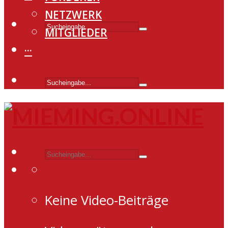
NETZWERK
MITGLIEDER
···
Keine Video-Beiträge