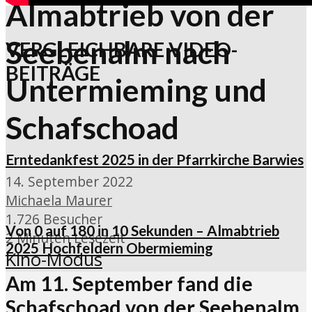
Almabtrieb von der
Seebenalm nach
VERGLEICHBARE VIDEO-
BEITRÄGE
Untermieming und
Schafschoad
Erntedankfest 2025 in der Pfarrkirche Barwies
14. September 2022
Michaela Maurer
1.726 Besucher
Von 0 auf 180 in 10 Sekunden – Almabtrieb
2 Minuten Lesezeit
2025 Hochfeldern Obermieming
Kino-Modus
Am 11. September fand die
Schafschoad von der Seebenalm