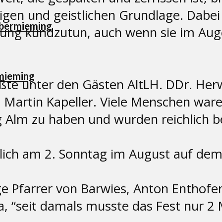
gen und geistlichen Grundlage. Dabei
Obermieming
ung kundzutun, auch wenn sie im Auge
mieming
e unter den Gästen AltLH. DDr. Herw
d Martin Kapeller. Viele Menschen wa
Alm zu haben und wurden reichlich b
ich am 2. Sonntag im August auf dem 
e Pfarrer von Barwies, Anton Enthofer
, “seit damals musste das Fest nur 2