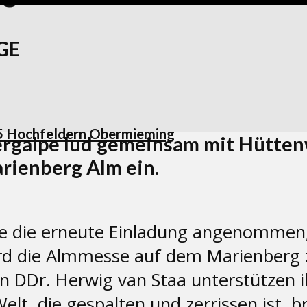
GE
25 Hochfeldern Obermieming
rgalpe lud gemeinsam mit Hüttenw
arienberg Alm ein.
e die erneute Einladung angenommen, 
 die Almmesse auf dem Marienberg zu 
 DDr. Herwig van Staa unterstützen i
Welt, die gespalten und zerrissen ist, b