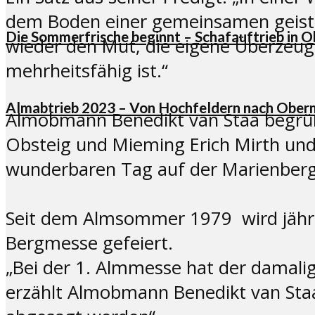
dem Boden einer gemeinsamen geisti
Die Sommerfrische beginnt – Schafauftrieb in 
wieder den Mut, die eigene Überzeug
mehrheitsfähig ist.“
Almabtrieb 2023 – Von Hochfeldern nach Ober
Almobmann Benedikt van Staa begrüßt
Obsteig und Mieming Erich Mirth un
wunderbaren Tag auf der Marienberg 
Seit dem Almsommer 1979 wird jährl
Bergmesse gefeiert.
„Bei der 1. Almmesse hat der damalig
erzählt Almobmann Benedikt van Staa