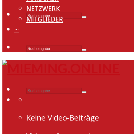
NETZWERK
MITGLIEDER
···
Keine Video-Beiträge