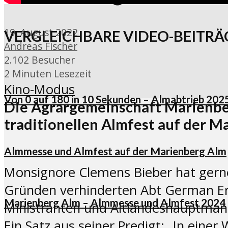
19. August 2022
VERGLEICHBARE VIDEO-BEITRÄ
Andreas Fischer
2.102 Besucher
2 Minuten Lesezeit
Kino-Modus
Von 0 auf 180 in 10 Sekunden – Almabtrieb 20
Die Agrargemeinschaft Marienbe
traditionellen Almfest auf der M
Almmesse und Almfest auf der Marienberg Alm
Monsignore Clemens Bieber hat gern
Gründen verhinderten Abt German Erd
Marienberg Alm – Almmesse und Almfest 2024
Ministranten und Altlandeshauptmann
Ein Satz aus seiner Predigt: „In einer 