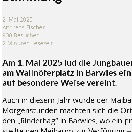
2. Mai 2025
Andreas Fischer
900 Besucher
2 Minuten Lesezeit
Am 1. Mai 2025 lud die Jungbaue
am Wallnöferplatz in Barwies ein
auf besondere Weise vereint.
Auch in diesem Jahr wurde der Maibaum
Morgenstunden machten sich die Ort
den „Rinderhag“ in Barwies, wo ein 
stellte den Maibaum zur Verfügung – 