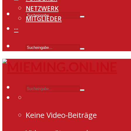
NETZWERK
MITGLIEDER
···
Keine Video-Beiträge