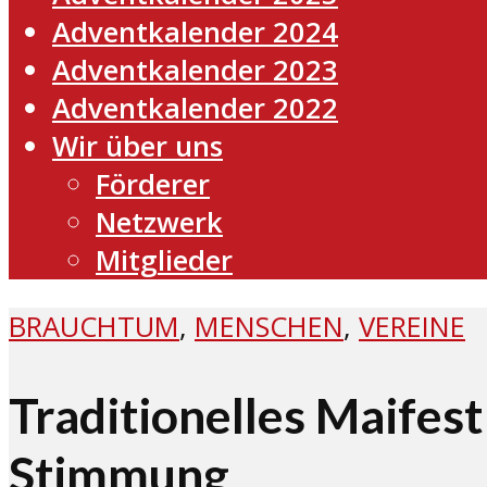
Adventkalender 2024
Adventkalender 2023
Adventkalender 2022
Wir über uns
Förderer
Netzwerk
Mitglieder
BRAUCHTUM
,
MENSCHEN
,
VEREINE
Traditionelles Maifes
Stimmung