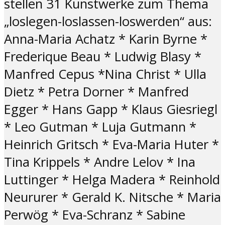
stellen 31 Kunstwerke zum Thema
„loslegen-loslassen-loswerden“ aus:
Anna-Maria Achatz * Karin Byrne *
Frederique Beau * Ludwig Blasy *
Manfred Cepus *Nina Christ * Ulla
Dietz * Petra Dorner * Manfred
Egger * Hans Gapp * Klaus Giesriegl
* Leo Gutman * Luja Gutmann *
Heinrich Gritsch * Eva-Maria Huter *
Tina Krippels * Andre Lelov * Ina
Luttinger * Helga Madera * Reinhold
Neururer * Gerald K. Nitsche * Maria
Perwög * Eva-Schranz * Sabine