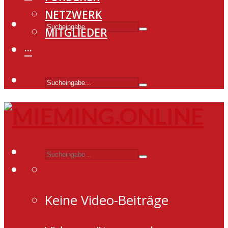
NETZWERK
MITGLIEDER
···
Keine Video-Beiträge