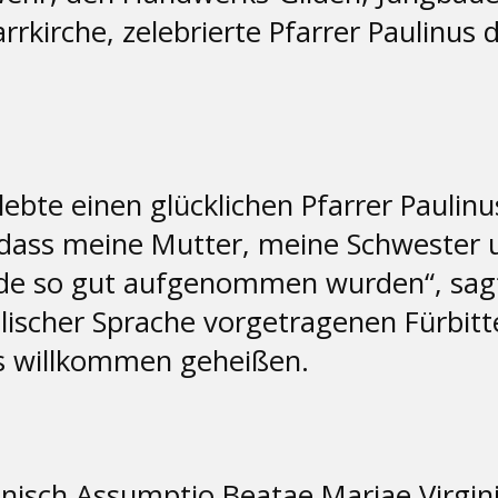
rrkirche, zelebrierte Pfarrer Paulinus
lebte einen glücklichen Pfarrer Paulinu
h, dass meine Mutter, meine Schweste
 so gut aufgenommen wurden“, sagte 
nglischer Sprache vorgetragenen Fürbit
s willkommen geheißen.
nisch Assumptio Beatae Mariae Virgin