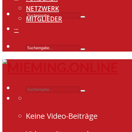
NETZWERK
MITGLIEDER
···
Keine Video-Beiträge