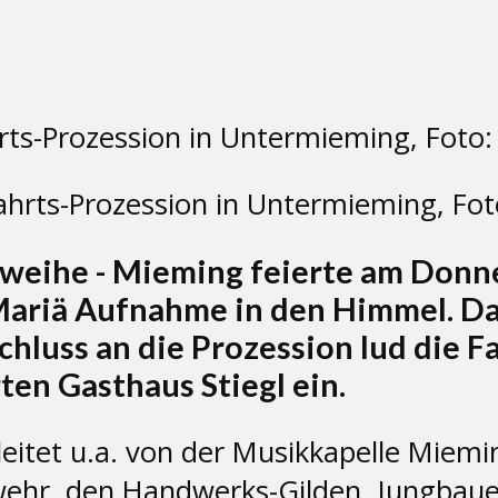
rts-Prozession in Untermieming, Fot
weihe - Mieming feierte am Donne
Mariä Aufnahme in den Himmel. Da
hluss an die Prozession lud die 
ten Gasthaus Stiegl ein.
itet u.a. von der Musikkapelle Miemi
erwehr, den Handwerks-Gilden, Jungba