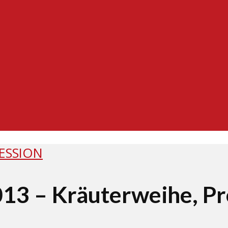
ESSION
3 – Kräuterweihe, Proz