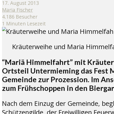
17. August 2013
Maria Fischer
4.186 Besucher
1 Minuten Lesezeit
Kräuterweihe und Maria Himmelfah
“Mariä Himmelfahrt” mit Kräuter
Ortsteil Untermieming das Fest 
Gemeinde zur Prozession. Im Ansc
zum Frühschoppen in den Biergar
Nach dem Einzug der Gemeinde, begle
Schützengilde, der Freiwilligen Feu