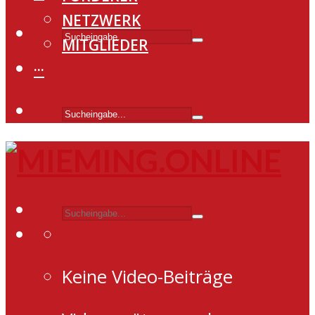
NETZWERK
MITGLIEDER
···
Keine Video-Beiträge