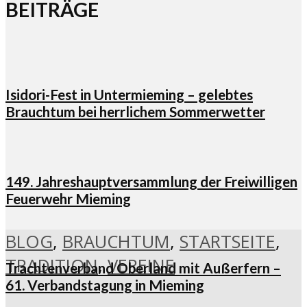
BEITRÄGE
Isidori-Fest in Untermieming – gelebtes
Brauchtum bei herrlichem Sommerwetter
149. Jahreshauptversammlung der Freiwilligen
Feuerwehr Mieming
BLOG
,
BRAUCHTUM
,
STARTSEITE
,
TRADITION
,
VEREINE
Trachtenverband Oberland mit Außerfern –
61. Verbandstagung in Mieming