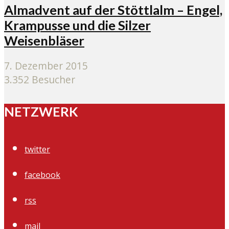
Almadvent auf der Stöttlalm – Engel,
Krampusse und die Silzer
Weisenbläser
7. Dezember 2015
3.352 Besucher
NETZWERK
twitter
facebook
rss
mail