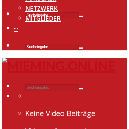
NETZWERK
MITGLIEDER
···
Keine Video-Beiträge