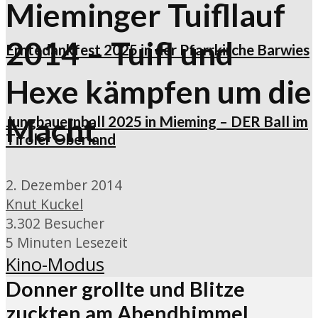
Mieminger Tuifllauf
2014 – Tuifl und
Erntedankfest 2025 in der Pfarrkirche Barwies
Hexe kämpfen um die
Macht
Jungbauernball 2025 in Mieming – DER Ball im
Tiroler Oberland
2. Dezember 2014
Knut Kuckel
3.302 Besucher
5 Minuten Lesezeit
Kino-Modus
Donner grollte und Blitze
zuckten am Abendhimmel.