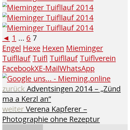
◄
1
...
6
7
Engel
Hexe
Hexen
Mieminger
Tuifllauf
Tuifl
Tuifllauf
Tuiflverein
Facebook
X
E-Mail
WhatsApp
zurück
Adventsingen 2014 – „Zünd
ma a Kerzl an“
weiter
Verena Kapferer –
Photographie ohne Rezeptur