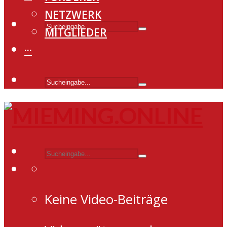
NETZWERK
MITGLIEDER
···
Keine Video-Beiträge