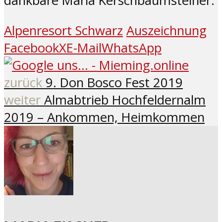
dankbare Maria Kerschbaumsteiner.
Alpenresort Schwarz
Auszeichnung
Facebook
X
E-Mail
WhatsApp
zurück
9. Don Bosco Fest 2019
weiter
Almabtrieb Hochfeldernalm
2019 – Ankommen, Heimkommen