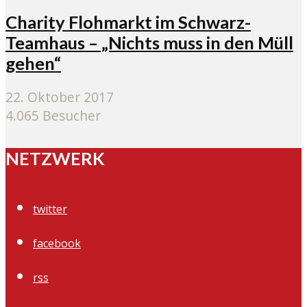
Charity Flohmarkt im Schwarz-
Teamhaus – „Nichts muss in den Müll
gehen“
22. Oktober 2017
4.065 Besucher
NETZWERK
twitter
facebook
rss