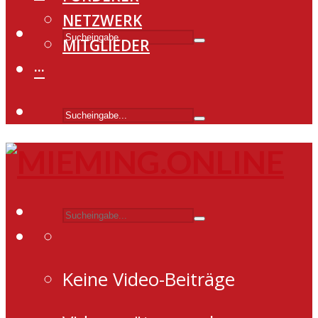
NETZWERK
MITGLIEDER
···
Keine Video-Beiträge