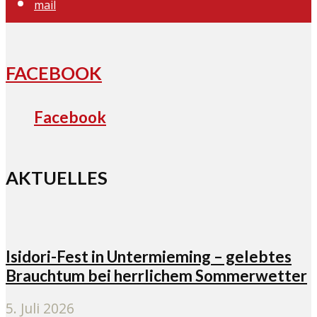
mail
FACEBOOK
Facebook
AKTUELLES
Isidori-Fest in Untermieming – gelebtes
Brauchtum bei herrlichem Sommerwetter
5. Juli 2026