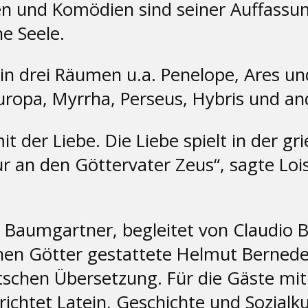
n und Komödien sind seiner Auffassun
he Seele.
in drei Räumen u.a. Penelope, Ares un
uropa, Myrrha, Perseus, Hybris und an
it der Liebe. Die Liebe spielt in der g
nur an den Göttervater Zeus“, sagte L
e Baumgartner, begleitet von Claudio B
chen Götter gestattete Helmut Bernede
tschen Übersetzung. Für die Gäste m
chtet Latein, Geschichte und Sozialku