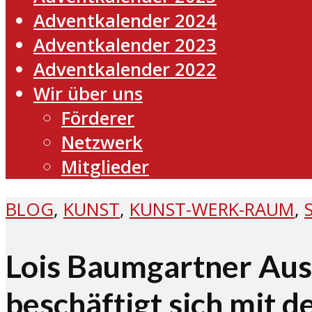
Adventkalender 2024
Adventkalender 2023
Adventkalender 2022
Wir über uns
Förderer
Netzwerk
Mitglieder
BLOG
,
KUNST
,
KUNST-WERK-RAUM
,
Lois Baumgartner Aus
beschäftigt sich mit d