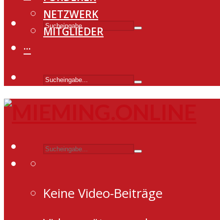
NETZWERK
MITGLIEDER
···
Keine Video-Beiträge