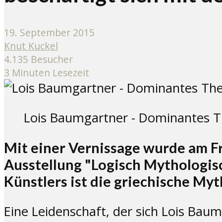
19. September 2015
Knut Kuckel
4.135 Besucher
3 Minuten Lesezeit
Lois Baumgartner - Dominantes Th
Mit einer Vernissage wurde am F
Ausstellung "Logisch Mythologis
Künstlers ist die griechische My
Eine Leidenschaft, der sich Lois Bau