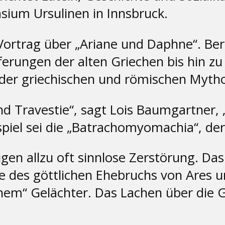
ium Ursulinen in Innsbruck.
Vortrag über „Ariane und Daphne“. Be
erungen der alten Griechen bis hin z
der griechischen und römischen Mytho
nd Travestie“, sagt Lois Baumgartner,
ispiel sei die „Batrachomyomachia“, de
gen allzu oft sinnlose Zerstörung. Das
 des göttlichen Ehebruchs von Ares un
em“ Gelächter. Das Lachen über die G