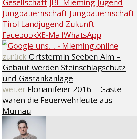
Gesellschaft
JBL Mieming
Jugend
Jungbauernschaft
Jungbauernschaft
Tirol
Landjugend
Zukunft
Facebook
X
E-Mail
WhatsApp
zurück
Ortstermin Seeben Alm –
Gebaut werden Steinschlagschutz
und Gastankanlage
weiter
Florianifeier 2016 – Gäste
waren die Feuerwehrleute aus
Murnau