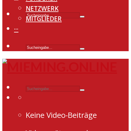
NETZWERK
MITGLIEDER
···
Keine Video-Beiträge