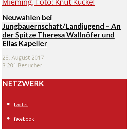
Neuwahlen bei
Jungbauernschaft/Landjugend – An
der Spitze Theresa Wallnöfer und
Elias Kapeller
28. August 2017
3.201 Besucher
NETZWERK
twitter
facebook