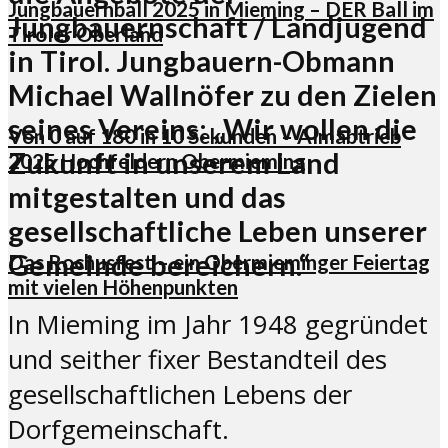
Jungbauernball 2025 in Mieming – DER Ball im
Jungbauernschaft / Landjugend
Tiroler Oberland
in Tirol. Jungbauern-Obmann
Michael Wallnöfer zu den Zielen
seines Vereins: „Wir wollen die
Von 0 auf 180 in 10 Sekunden – Almabtrieb
Zukunft in unserem Land
2025 Hochfeldern Obermieming
mitgestalten und das
gesellschaftliche Leben unserer
Gemeinde bereichern.“
Das Rochusfest – ein Obermieminger Feiertag
mit vielen Höhenpunkten
In Mieming im Jahr 1948 gegründet
und seither fixer Bestandteil des
gesellschaftlichen Lebens der
Dorfgemeinschaft.