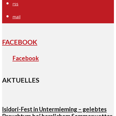
rss
mail
FACEBOOK
Facebook
AKTUELLES
Isidori-Fest in Untermieming – gelebtes