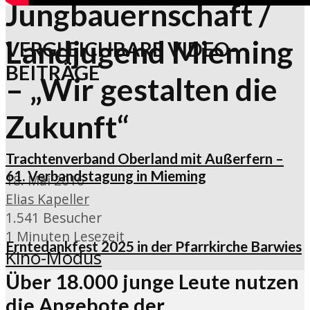
Jungbauernschaft /
Landjugend Mieming
VERGLEICHBARE VIDEO-
BEITRÄGE
– „Wir gestalten die
Zukunft“
Trachtenverband Oberland mit Außerfern –
61. Verbandstagung in Mieming
18. Mai 2016
Elias Kapeller
1.541 Besucher
1 Minuten Lesezeit
Erntedankfest 2025 in der Pfarrkirche Barwies
Kino-Modus
Über 18.000 junge Leute nutzen
die Angebote der