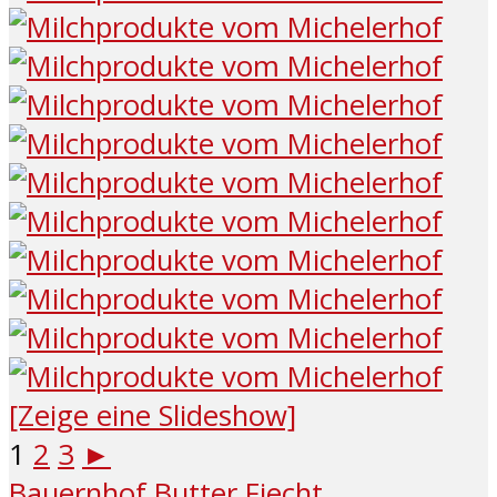
[Zeige eine Slideshow]
1
2
3
►
Bauernhof
Butter
Fiecht