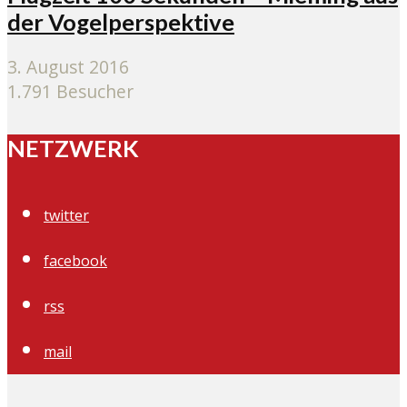
der Vogelperspektive
3. August 2016
1.791 Besucher
NETZWERK
twitter
facebook
rss
mail