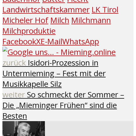
Landwirtschaftskammer
LK Tirol
Micheler Hof
Milch
Milchmann
Milchproduktie
Facebook
X
E-Mail
WhatsApp
zurück
Isidori-Prozession in
Untermieming – Fest mit der
Musikkapelle Silz
weiter
So schmeckt der Sommer –
Die „Mieminger Frühen“ sind die
Besten