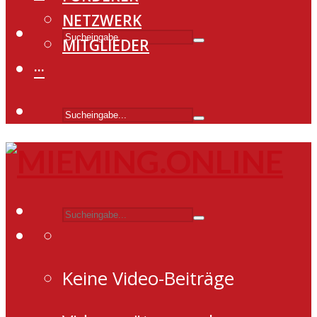
NETZWERK
MITGLIEDER
···
Keine Video-Beiträge