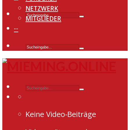
NETZWERK
MITGLIEDER
···
Keine Video-Beiträge