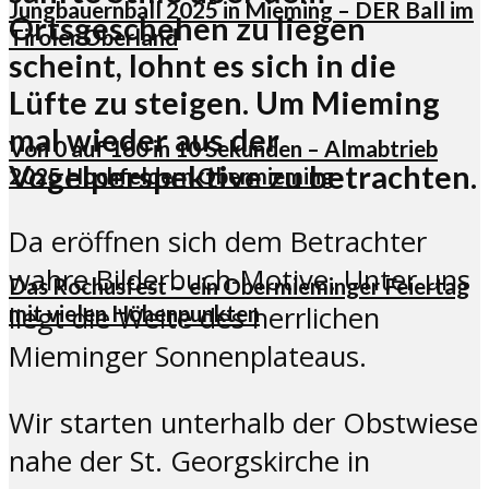
Jungbauernball 2025 in Mieming – DER Ball im
Ortsgeschehen zu liegen
Tiroler Oberland
scheint, lohnt es sich in die
Lüfte zu steigen. Um Mieming
mal wieder aus der
Von 0 auf 180 in 10 Sekunden – Almabtrieb
Vogelperspektive zu betrachten.
2025 Hochfeldern Obermieming
Da eröffnen sich dem Betrachter
wahre Bilderbuch-Motive. Unter uns
Das Rochusfest – ein Obermieminger Feiertag
mit vielen Höhenpunkten
liegt die Weite des herrlichen
Mieminger Sonnenplateaus.
Wir starten unterhalb der Obstwiese
nahe der St. Georgskirche in