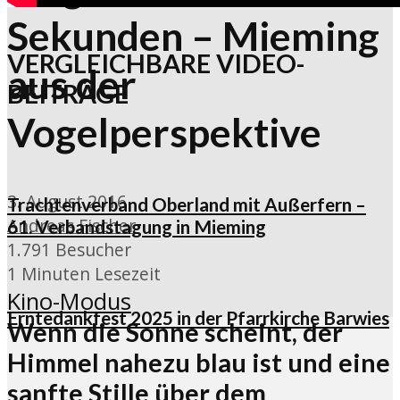
Sekunden – Mieming
VERGLEICHBARE VIDEO-
aus der
BEITRÄGE
Vogelperspektive
3. August 2016
Trachtenverband Oberland mit Außerfern –
Andreas Fischer
61. Verbandstagung in Mieming
1.791 Besucher
1 Minuten Lesezeit
Kino-Modus
Erntedankfest 2025 in der Pfarrkirche Barwies
Wenn die Sonne scheint, der
Himmel nahezu blau ist und eine
sanfte Stille über dem