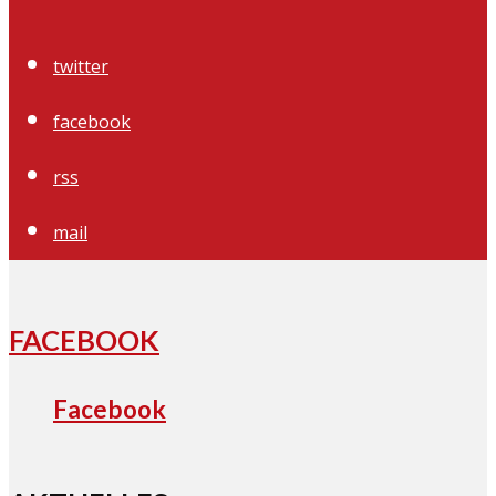
twitter
facebook
rss
mail
FACEBOOK
Facebook