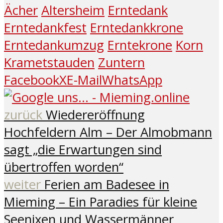
Ächer
Altersheim
Erntedank
Erntedankfest
Erntedankkrone
Erntedankumzug
Erntekrone
Korn
Krametstauden
Zuntern
Facebook
X
E-Mail
WhatsApp
zurück
Wiedereröffnung
Hochfeldern Alm – Der Almobmann
sagt „die Erwartungen sind
übertroffen worden“
weiter
Ferien am Badesee in
Mieming – Ein Paradies für kleine
Seenixen und Wassermänner