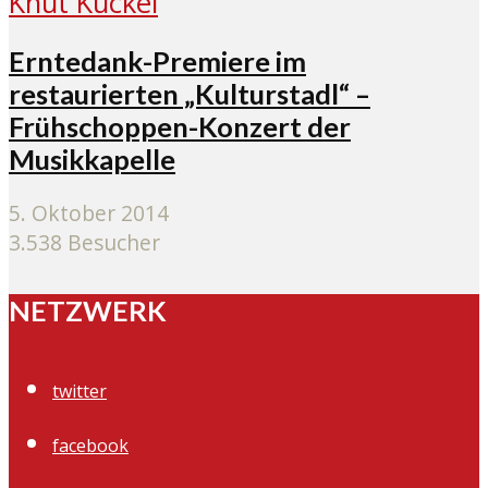
Erntedank-Premiere im
restaurierten „Kulturstadl“ –
Frühschoppen-Konzert der
Musikkapelle
5. Oktober 2014
3.538 Besucher
NETZWERK
twitter
facebook