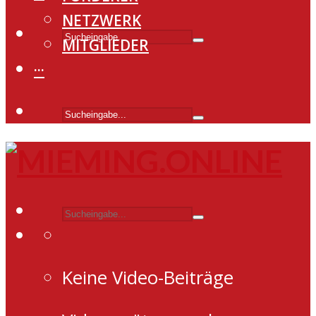
NETZWERK
MITGLIEDER
···
Keine Video-Beiträge