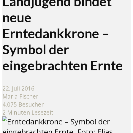
Landjugend bindet
neue
Erntedankkrone –
Symbol der
eingebrachten Ernte
22. Juli 2016
Maria Fischer
4.075 Besucher
2 Minuten Lesezeit