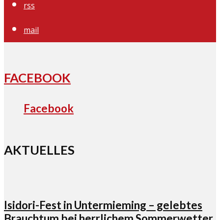
rss
mail
FACEBOOK
Facebook
AKTUELLES
Isidori-Fest in Untermieming – gelebtes
Brauchtum bei herrlichem Sommerwetter