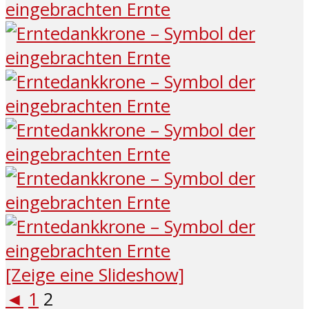
[Zeige eine Slideshow]
◄
1
2