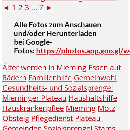
◄
1
2
3
...
7
►
Alle Fotos zum Anschauen
und/oder Herunterladen
bei Google-
Fotos:
https://photos.app.goo.gl
Älter werden in Mieming
Essen auf
Rädern
Familienhilfe
Gemeinwohl
Gesundheits- und Sozialsprengel
Mieminger Plateau
Haushaltshilfe
Hauskrankenpflee
Mieming
Mötz
Obsteig
Pflegedienst
Plateau-
Gemeinden
Sozialsprengel
Stams