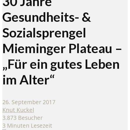
30 Jahre
Gesundheits- &
Sozialsprengel
Mieminger Plateau –
„Für ein gutes Leben
im Alter“
26. September 2017
Knut Kuckel
3.873 Besucher
3 Minuten Lesezeit