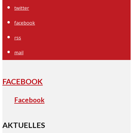
twitter
facebook
rss
mail
FACEBOOK
Facebook
AKTUELLES