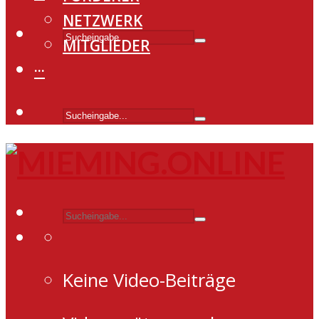
NETZWERK
MITGLIEDER
···
Keine Video-Beiträge