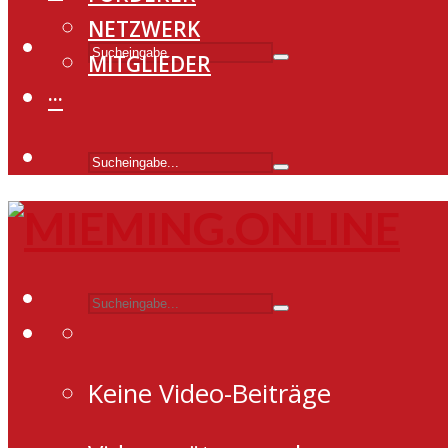
NETZWERK
MITGLIEDER
···
Keine Video-Beiträge