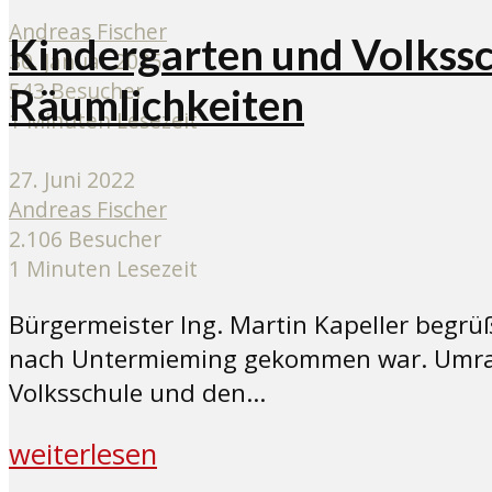
Andreas Fischer
Kindergarten und Volkss
30. Januar 2025
543 Besucher
Räumlichkeiten
1 Minuten Lesezeit
27. Juni 2022
Andreas Fischer
2.106 Besucher
1 Minuten Lesezeit
Bürgermeister Ing. Martin Kapeller begrü
nach Untermieming gekommen war. Umrahm
Volksschule und den...
weiterlesen