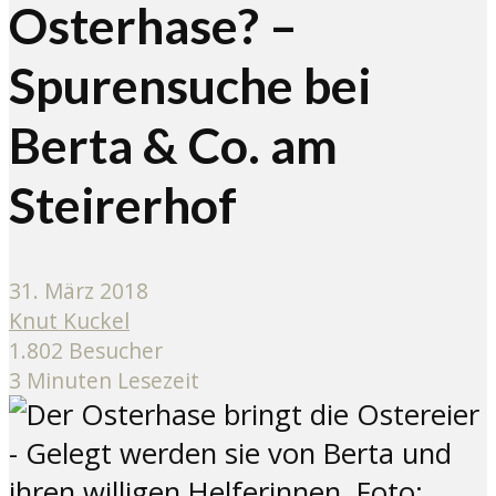
Osterhase? –
Spurensuche bei
Berta & Co. am
Steirerhof
31. März 2018
Knut Kuckel
1.802 Besucher
3 Minuten Lesezeit