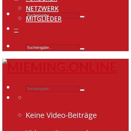
NETZWERK
MITGLIEDER
···
Keine Video-Beiträge