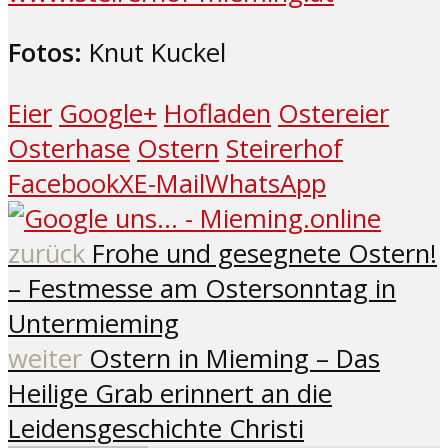
Fotos:
Knut Kuckel
Eier
Google+
Hofladen
Ostereier
Osterhase
Ostern
Steirerhof
Facebook
X
E-Mail
WhatsApp
zurück
Frohe und gesegnete Ostern!
– Festmesse am Ostersonntag in
Untermieming
weiter
Ostern in Mieming – Das
Heilige Grab erinnert an die
Leidensgeschichte Christi