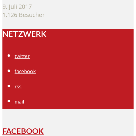
9. Juli 2017
1.126 Besucher
NETZWERK
twitter
facebook
rss
mail
FACEBOOK