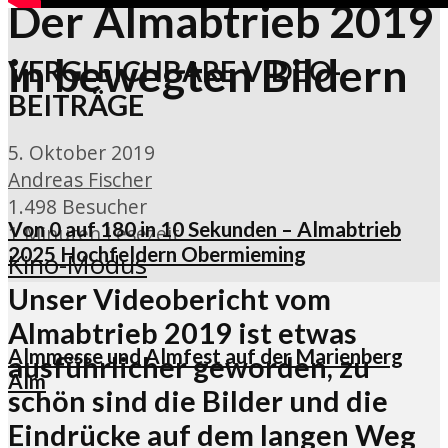
Der Almabtrieb 2019
in bewegten Bildern
VERGLEICHBARE VIDEO-
BEITRÄGE
5. Oktober 2019
Andreas Fischer
1.498 Besucher
Von 0 auf 180 in 10 Sekunden – Almabtrieb
1 Minuten Lesezeit
2025 Hochfeldern Obermieming
Kino-Modus
Unser Videobericht vom
Almabtrieb 2019 ist etwas
Almmesse und Almfest auf der Marienberg
ausführlicher geworden, zu
Alm
schön sind die Bilder und die
Eindrücke auf dem langen Weg