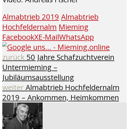
Almabtrieb 2019
Almabtrieb
Hochfeldernalm
Mieming
Facebook
X
E-Mail
WhatsApp
zurück
50 Jahre Schafzuchtverein
Untermieming –
Jubiläumsausstellung
weiter
Almabtrieb Hochfeldernalm
2019 – Ankommen, Heimkommen