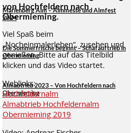
von Hochfeldern nach
Marienberg Alm – Almmesse und Almfest
Obermieming.
2024
Viel Spaß beim
„Nocheinmalerleben“, zusehen und
Die Sommerfrische beginnt – Schafauftrieb in
genießen. Bitte auf das Titelbild
Obermieming
klicken und das Video startet.
Weblinks:
Almabtrieb 2023 – Von Hochfeldern nach
Hochfeldernalm
Obermieming
Almabtrieb Hochfeldernalm
Obermieming 2019
Video: Andreas Fischer