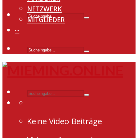
NETZWERK
MITGLIEDER
···
Keine Video-Beiträge