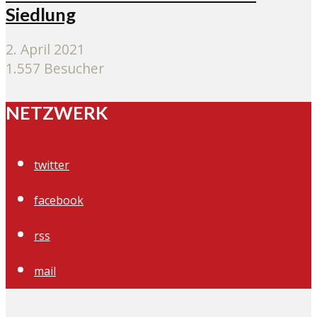
Siedlung
2. April 2021
1.557 Besucher
NETZWERK
twitter
facebook
rss
mail