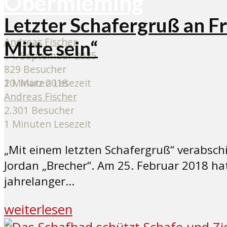
Obermieming
Letzter Schafergruß an Fr
Andreas Fischer
Mitte sein“
14. September 2025
829 Besucher
10. März 2018
2 Minuten Lesezeit
Andreas Fischer
2.301 Besucher
1 Minuten Lesezeit
„Mit einem letzten Schafergruß“ verabsch
Jordan „Brecher“. Am 25. Februar 2018 hat
jahrelanger...
weiterlesen