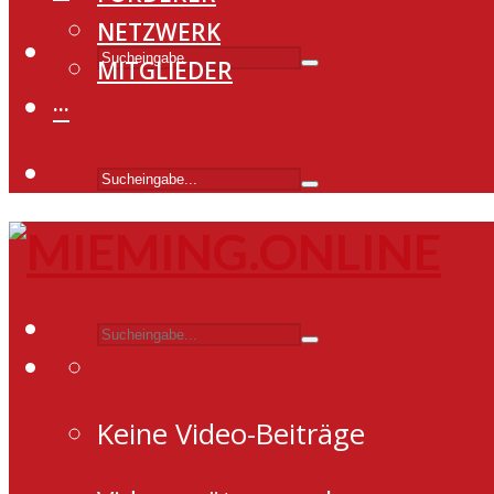
NETZWERK
MITGLIEDER
···
Keine Video-Beiträge