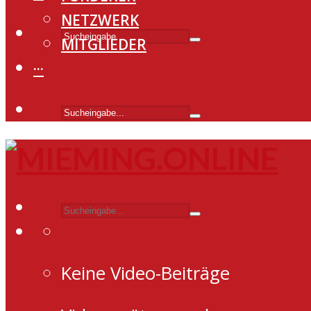
NETZWERK
MITGLIEDER
···
Keine Video-Beiträge