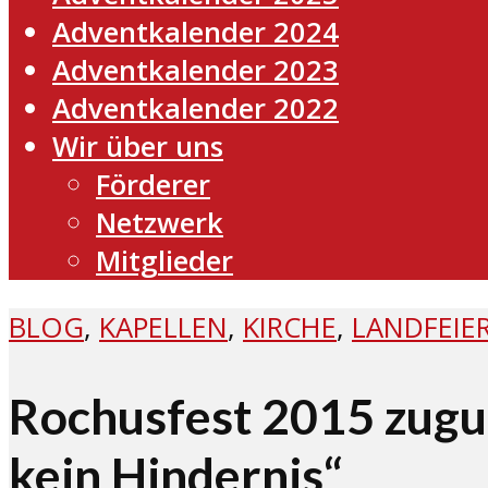
Adventkalender 2024
Adventkalender 2023
Adventkalender 2022
Wir über uns
Förderer
Netzwerk
Mitglieder
BLOG
,
KAPELLEN
,
KIRCHE
,
LANDFEIE
Rochusfest 2015 zugu
kein Hindernis“