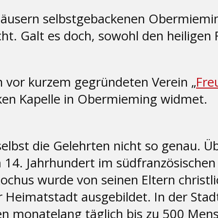
 Häusern selbstgebackenen Obermiemin
ht. Galt es doch, sowohl den heiligen 
n vor kurzem gegründeten Verein „
Fre
ken Kapelle in Obermieming widmet.
lbst die Gelehrten nicht so genau. Üb
 14. Jahrhundert im südfranzösischen 
ochus wurde von seinen Eltern christli
r Heimatstadt ausgebildet. In der Sta
 monatelang täglich bis zu 500 Mensc