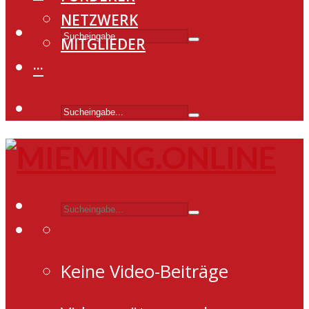
NETZWERK
MITGLIEDER
···
Keine Video-Beiträge