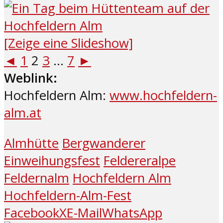
[Zeige eine Slideshow]
◄
1
2
3
...
7
►
Weblink:
Hochfeldern Alm:
www.hochfeldern-
alm.at
Almhütte
Bergwanderer
Einweihungsfest
Feldereralpe
Feldernalm
Hochfeldern Alm
Hochfeldern-Alm-Fest
Facebook
X
E-Mail
WhatsApp