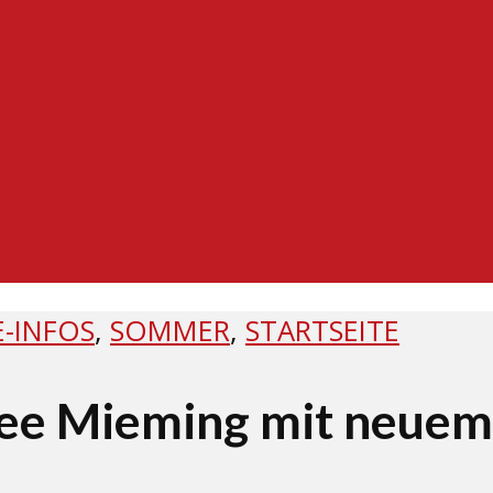
-INFOS
,
SOMMER
,
STARTSEITE
see Mieming mit neuem