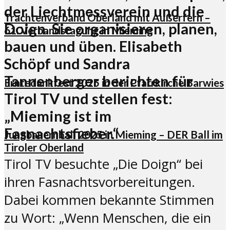
der Liechtmessverein und die
Trachtenverband Oberland mit Außerfern –
Doign. Sie organisieren, planen,
61. Verbandstagung in Mieming
bauen und üben. Elisabeth
Schöpf und Sandra
Tannenberger berichten für
Erntedankfest 2025 in der Pfarrkirche Barwies
Tirol TV und stellen fest:
„Mieming ist im
Fasnachtsfieber.“
Jungbauernball 2025 in Mieming – DER Ball im
Tiroler Oberland
Tirol TV besuchte „Die Doign“ bei
ihren Fasnachtsvorbereitungen.
Dabei kommen bekannte Stimmen
zu Wort: „Wenn Menschen, die ein