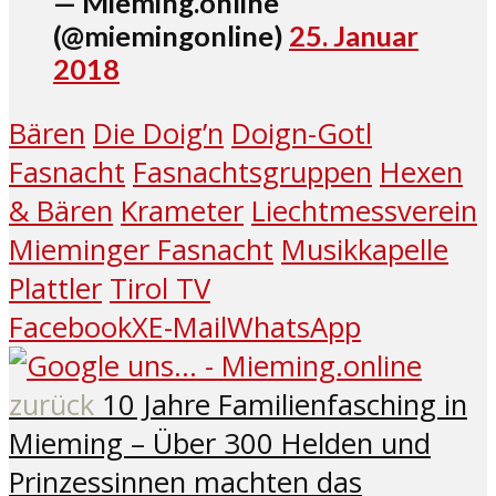
— Mieming.online
(@miemingonline)
25. Januar
2018
Bären
Die Doig’n
Doign-Gotl
Fasnacht
Fasnachtsgruppen
Hexen
& Bären
Krameter
Liechtmessverein
Mieminger Fasnacht
Musikkapelle
Plattler
Tirol TV
Facebook
X
E-Mail
WhatsApp
zurück
10 Jahre Familienfasching in
Mieming – Über 300 Helden und
Prinzessinnen machten das