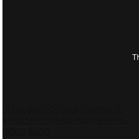
BLOG
,
BRAUCHTUM
,
FASNACHT
,
STARTSEITE
,
TRADITION
,
VEREINE
,
VIDEO-BLOG