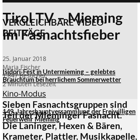
Tirol TV – Mieming
VERGLEICHBARE VIDEO-
im Fasnachtsfieber
BEITRÄGE
25. Januar 2018
Maria Fischer
Isidori-Fest in Untermieming – gelebtes
1.847 Besucher
Brauchtum bei herrlichem Sommerwetter
2 Minuten Lesezeit
Kino-Modus
Sieben Fasnachtsgruppen sind
149. Jahreshauptversammlung der Freiwilligen
Teil der Mieminger Fasnacht.
Feuerwehr Mieming
Die Laninger, Hexen & Bären,
Krameter, Plattler, Musikkapelle,