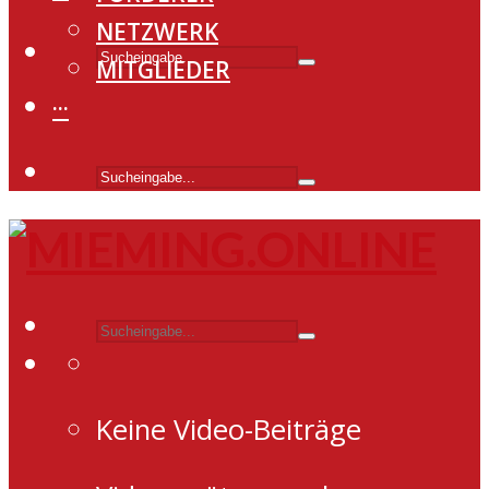
NETZWERK
MITGLIEDER
···
Keine Video-Beiträge