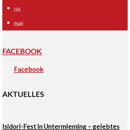
rss
mail
FACEBOOK
Facebook
AKTUELLES
Isidori-Fest in Untermieming – gelebtes