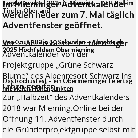
Im Mieminger Adventkalender
Jungbauernball 2025 in Mieming – DER Ball im
Tiroler Oberland
werden heuer zum 7. Mal täglich
Adventfenster geöffnet.
Von 0 auf 180 in 10 Sekunden – Almabtrieb
Vor 7 Jahren wurde der Mieminger
2025 Hochfeldern Obermieming
Adventkalender von der
Projektgruppe „Grüne Schwarz
Blume“ des Alpenresort Schwarz ins
Das Rochusfest – ein Obermieminger Feiertag
Leben gerufen.
mit vielen Höhenpunkten
Zur „Halbzeit“ des Adventkalenders
2018 war Mieming.Online bei der
Öffnung 11. Adventfenster durch
die Gründerprojektgruppe selbst mit