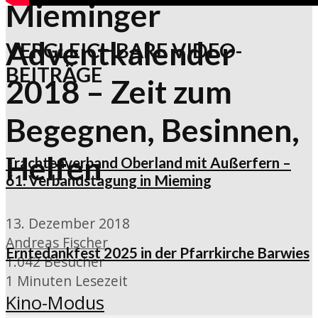
Mieminger
Adventkalender
VERGLEICHBARE VIDEO-
BEITRÄGE
2018 – Zeit zum
Begegnen, Besinnen,
Helfen
Trachtenverband Oberland mit Außerfern –
61. Verbandstagung in Mieming
13. Dezember 2018
Andreas Fischer
Erntedankfest 2025 in der Pfarrkirche Barwies
1.042 Besucher
1 Minuten Lesezeit
Kino-Modus