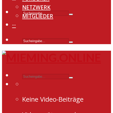
NETZWERK
MITGLIEDER
···
Keine Video-Beiträge