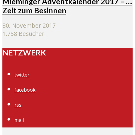
Mieminger Adventkalender 2017 – …
Zeit zum Besinnen
30. November 2017
1.758 Besucher
NETZWERK
twitter
facebook
rss
mail