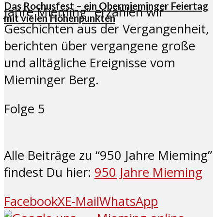
Das Rochusfest – ein Obermieminger Feiertag
Jahre Mieming” erzählen wir
mit vielen Höhenpunkten
Geschichten aus der Vergangenheit,
berichten über vergangene große
und alltägliche Ereignisse vom
Mieminger Berg.
Folge 5
Alle Beiträge zu “950 Jahre Mieming”
findest Du hier:
950 Jahre Mieming
Facebook
X
E-Mail
WhatsApp