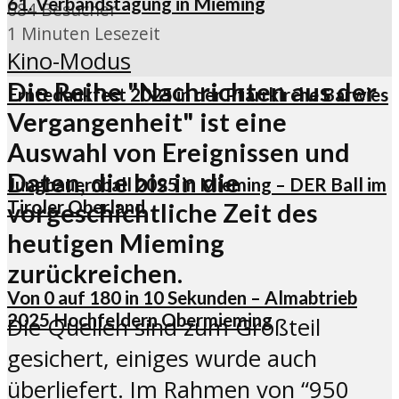
61. Verbandstagung in Mieming
684 Besucher
1 Minuten Lesezeit
Kino-Modus
Die Reihe "Nachrichten aus der
Erntedankfest 2025 in der Pfarrkirche Barwies
Vergangenheit" ist eine
Auswahl von Ereignissen und
Daten, die bis in die
Jungbauernball 2025 in Mieming – DER Ball im
Tiroler Oberland
vorgeschichtliche Zeit des
heutigen Mieming
zurückreichen.
Von 0 auf 180 in 10 Sekunden – Almabtrieb
2025 Hochfeldern Obermieming
Die Quellen sind zum Großteil
gesichert, einiges wurde auch
überliefert. Im Rahmen von “950