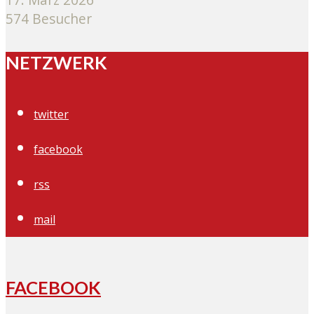
574 Besucher
NETZWERK
twitter
facebook
rss
mail
FACEBOOK