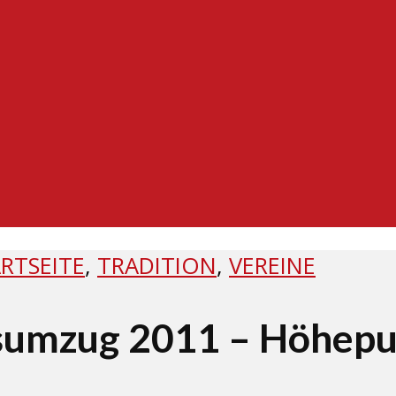
RTSEITE
,
TRADITION
,
VEREINE
umzug 2011 – Höhepun