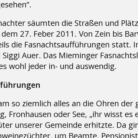
gesehen“.
snachter säumten die Straßen und Plä
em 27. Feber 2011. Von Zein bis Barw
ils die Fasnachtsaufführungen statt. 
 Siggi Auer. Das Mieminger Fasnachtsl
es wohl jeder in- und auswendig.
ufführungen
m so ziemlich alles an die Ohren der g
Fronhausen oder See, „ihr wisst es eh
er unserer Gemeinde erhitzte. Da ging
hweinezüchter, um Beamte, Pensionist