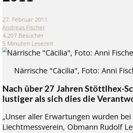
27. Februar 2011
Andreas Fischer
4.207 Besucher
5 Minuten Lesezeit
Närrische "Cäcilia", Foto: Anni Fis
Nach über 27 Jahren Stöttlhex-Sc
lustiger als sich dies die Veran
„Unser aller Erwartungen wurden bei
Liechtmessverein, Obmann Rudolf Lech