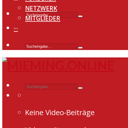
NETZWERK
MITGLIEDER
···
Keine Video-Beiträge