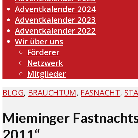
Adventkalender 2024
Adventkalender 2023
Adventkalender 2022
Wir über uns
Förderer
Netzwerk
Mitglieder
BLOG
,
BRAUCHTUM
,
FASNACHT
,
STA
Mieminger Fastnachts
2011“