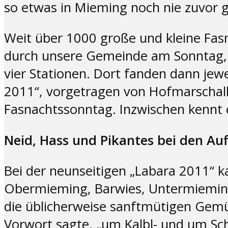
so etwas in Mieming noch nie zuvor 
Weit über 1000 große und kleine Fa
durch unsere Gemeinde am Sonntag, d
vier Stationen. Dort fanden dann jewe
2011“, vorgetragen von Hofmarschall
Fasnachtssonntag. Inzwischen kennt 
Neid, Hass und Pikantes bei den A
Bei der neunseitigen „Labara 2011“ ka
Obermieming, Barwies, Untermieming, 
die üblicherweise sanftmütigen Gemüt
Vorwort sagte, „um Kalbl- und um Sc