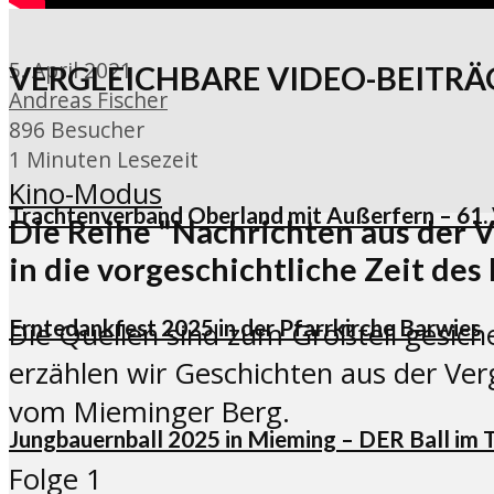
5. April 2021
VERGLEICHBARE VIDEO-BEITRÄ
Andreas Fischer
896 Besucher
1 Minuten Lesezeit
Kino-Modus
Trachtenverband Oberland mit Außerfern – 61.
Die Reihe "Nachrichten aus der V
in die vorgeschichtliche Zeit de
Erntedankfest 2025 in der Pfarrkirche Barwies
Die Quellen sind zum Großteil gesich
erzählen wir Geschichten aus der Ver
vom Mieminger Berg.
Jungbauernball 2025 in Mieming – DER Ball im 
Folge 1