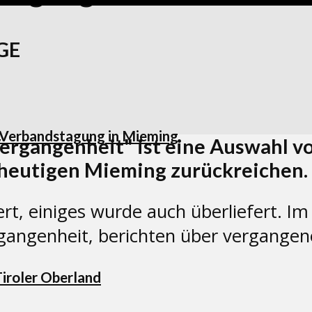
GE
 Verbandstagung in Mieming
ergangenheit" ist eine Auswahl vo
s heutigen Mieming zurückreichen.
ert, einiges wurde auch überliefert. 
gangenheit, berichten über vergangene
Tiroler Oberland