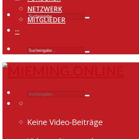
NETZWERK
MITGLIEDER
···
Keine Video-Beiträge