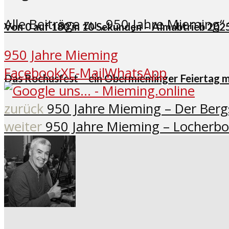
Alle Beiträge zu „950 Jahre Mieming“ 
Von 0 auf 180 in 10 Sekunden – Almabtrieb 20
950 Jahre Mieming
Facebook
X
E-Mail
WhatsApp
Das Rochusfest – ein Obermieminger Feiertag 
zurück
950 Jahre Mieming – Der Berg
weiter
950 Jahre Mieming – Locherbod