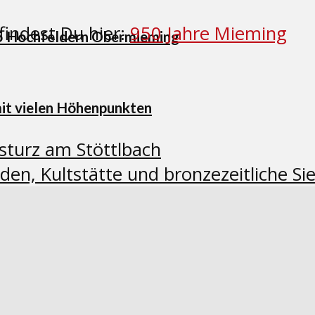
findest Du hier:
950 Jahre Mieming
25 Hochfeldern Obermieming
mit vielen Höhenpunkten
sturz am Stöttlbach
en, Kultstätte und bronzezeitliche Si