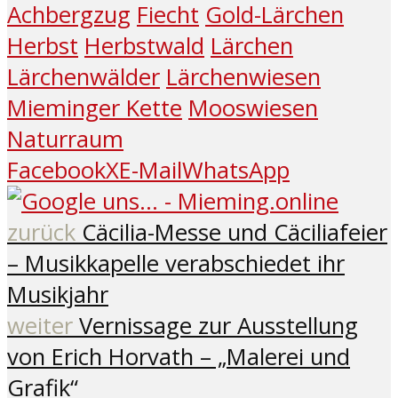
Achbergzug
Fiecht
Gold-Lärchen
Herbst
Herbstwald
Lärchen
Lärchenwälder
Lärchenwiesen
Mieminger Kette
Mooswiesen
Naturraum
Facebook
X
E-Mail
WhatsApp
zurück
Cäcilia-Messe und Cäciliafeier
– Musikkapelle verabschiedet ihr
Musikjahr
weiter
Vernissage zur Ausstellung
von Erich Horvath – „Malerei und
Grafik“