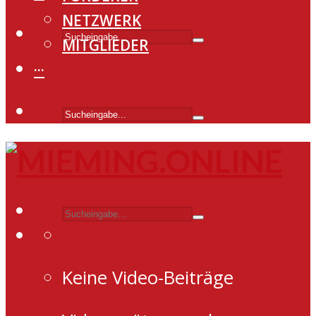
NETZWERK
MITGLIEDER
···
Keine Video-Beiträge