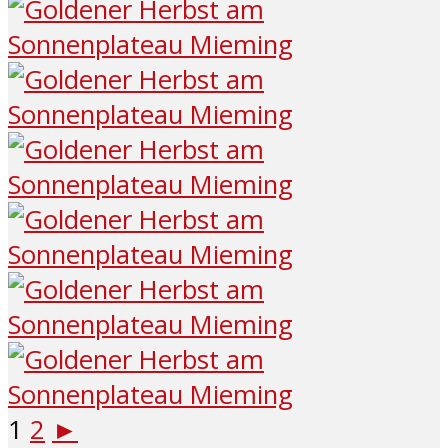
1
2
►