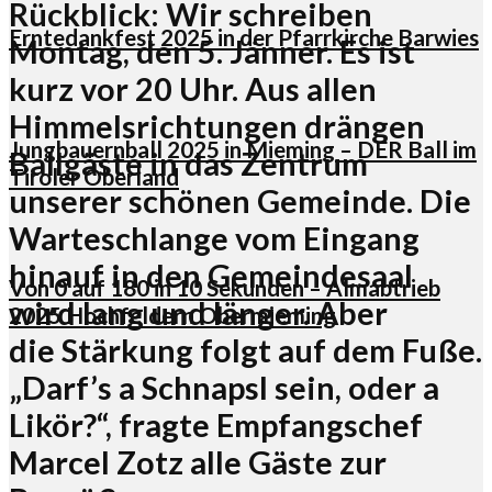
Rückblick: Wir schreiben
Erntedankfest 2025 in der Pfarrkirche Barwies
Montag, den 5. Jänner. Es ist
kurz vor 20 Uhr. Aus allen
Himmelsrichtungen drängen
Jungbauernball 2025 in Mieming – DER Ball im
Ballgäste in das Zentrum
Tiroler Oberland
unserer schönen Gemeinde. Die
Warteschlange vom Eingang
hinauf in den Gemeindesaal
Von 0 auf 180 in 10 Sekunden – Almabtrieb
wird lang und länger. Aber
2025 Hochfeldern Obermieming
die Stärkung folgt auf dem Fuße.
„Darf’s a Schnapsl sein, oder a
Likör?“, fragte Empfangschef
Marcel Zotz alle Gäste zur