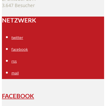
3.647 Besucher
NETZWERK
twitter
facebook
rss
mail
FACEBOOK