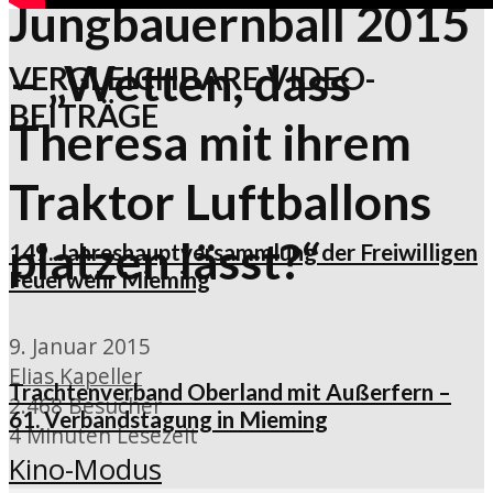
Jungbauernball 2015
– „Wetten, dass
VERGLEICHBARE VIDEO-
BEITRÄGE
Theresa mit ihrem
Traktor Luftballons
platzen lässt?“
149. Jahreshauptversammlung der Freiwilligen
Feuerwehr Mieming
9. Januar 2015
Elias Kapeller
Trachtenverband Oberland mit Außerfern –
2.468 Besucher
61. Verbandstagung in Mieming
4 Minuten Lesezeit
Kino-Modus