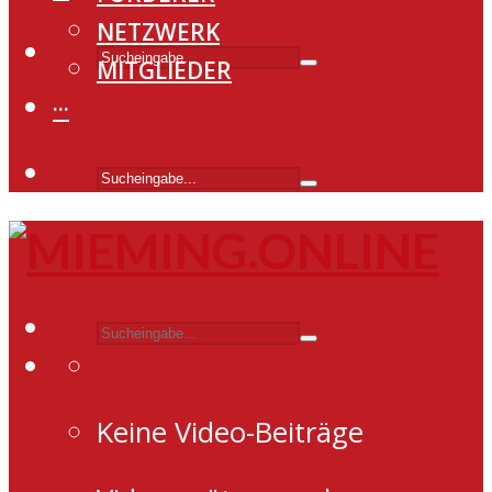
NETZWERK
MITGLIEDER
···
Keine Video-Beiträge