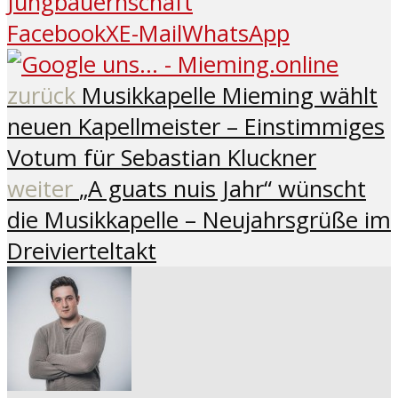
Jungbauernschaft
Facebook
X
E-Mail
WhatsApp
zurück
Musikkapelle Mieming wählt
neuen Kapellmeister – Einstimmiges
Votum für Sebastian Kluckner
weiter
„A guats nuis Jahr“ wünscht
die Musikkapelle – Neujahrsgrüße im
Dreivierteltakt