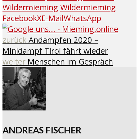
Wildermieming
Wildermieming
Facebook
X
E-Mail
WhatsApp
zurück
Andampfen 2020 –
Minidampf Tirol fährt wieder
weiter
Menschen im Gespräch
ANDREAS FISCHER