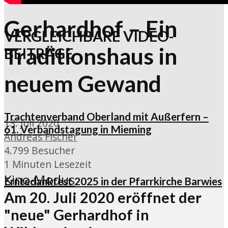
Gerhardhof – Ein
VERGLEICHBARE VIDEO-
Traditionshaus in
BEITRÄGE
neuem Gewand
Trachtenverband Oberland mit Außerfern –
13. Juli 2020
61. Verbandstagung in Mieming
Andreas Fischer
4.799 Besucher
1 Minuten Lesezeit
Kino-Modus
Erntedankfest 2025 in der Pfarrkirche Barwies
Am 20. Juli 2020 eröffnet der
"neue" Gerhardhof in