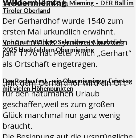
Wildermieming.
Jungbauernball 2025 in Mieming – DER Ball im
Tiroler Oberland
Der Gerhardhof wurde 1540 zum
ersten Mal urkundlich erwähnt.
Schon im Atlas Tyrolensis aus dem
Von 0 auf 180 in 10 Sekunden – Almabtrieb
2025 Hochfeldern Obermieming
Jahr 1776 hat Peter Anich „Gerhart“
als Ortschaft eingetragen.
Das Rochusfest – ein Obermieminger Feiertag
„Mit dem Gerhardhof wird ein Ort
mit vielen Höhenpunkten
für den naturnahen Urlaub
geschaffen,weil es zum großen
Glück manchmal nur ganz wenig
braucht.
Die Besinnung auf die ursprüngliche