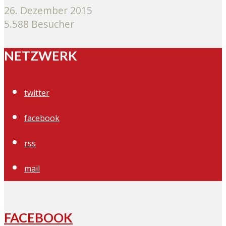
26. Dezember 2015
5.588 Besucher
NETZWERK
twitter
facebook
rss
mail
FACEBOOK