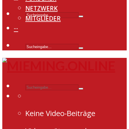
NETZWERK
MITGLIEDER
···
Keine Video-Beiträge