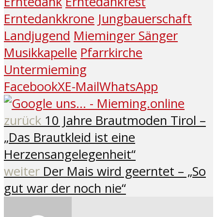
Erntedank
Erntedankfest
Erntedankkrone
Jungbauerschaft
Landjugend
Mieminger Sänger
Musikkapelle
Pfarrkirche
Untermieming
Facebook
X
E-Mail
WhatsApp
zurück
10 Jahre Brautmoden Tirol –
„Das Brautkleid ist eine
Herzensangelegenheit“
weiter
Der Mais wird geerntet – „So
gut war der noch nie“