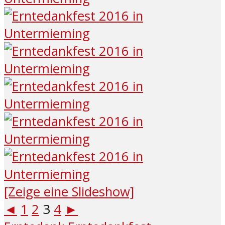
[Zeige eine Slideshow]
◄
1
2
3
4
►