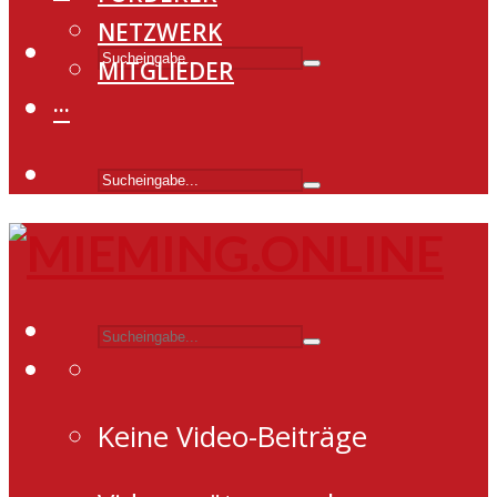
NETZWERK
MITGLIEDER
···
Keine Video-Beiträge