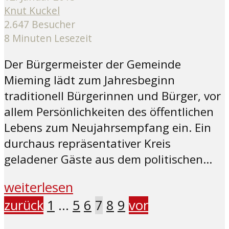
Knut Kuckel
2.647 Besucher
8 Minuten Lesezeit
Der Bürgermeister der Gemeinde
Mieming lädt zum Jahresbeginn
traditionell Bürgerinnen und Bürger, vor
allem Persönlichkeiten des öffentlichen
Lebens zum Neujahrsempfang ein. Ein
durchaus repräsentativer Kreis
geladener Gäste aus dem politischen...
weiterlesen
zurück
1
…
5
6
7
8
9
vor