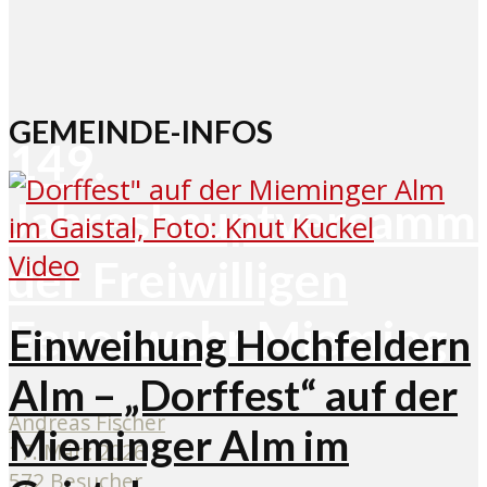
GEMEINDE-INFOS
149.
Jahreshauptversamm
Video
der Freiwilligen
Feuerwehr Mieming
Einweihung Hochfeldern
Alm – „Dorffest“ auf der
Andreas Fischer
Mieminger Alm im
17. März 2026
572 Besucher