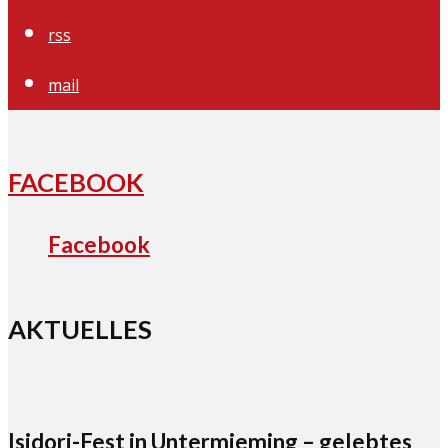
rss
mail
FACEBOOK
Facebook
AKTUELLES
Isidori-Fest in Untermieming – gelebtes