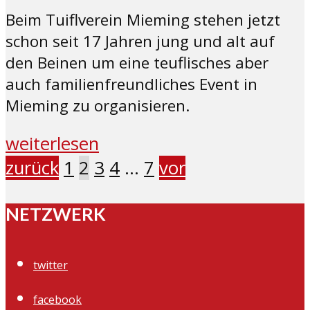
Beim Tuiflverein Mieming stehen jetzt
schon seit 17 Jahren jung und alt auf
den Beinen um eine teuflisches aber
auch familienfreundliches Event in
Mieming zu organisieren.
weiterlesen
zurück
1
2
3
4
…
7
vor
NETZWERK
twitter
facebook