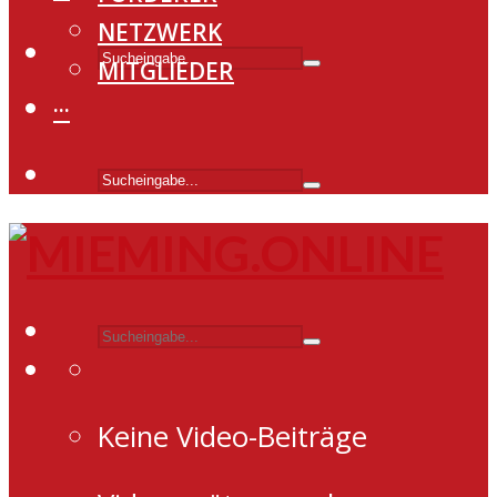
NETZWERK
MITGLIEDER
···
Keine Video-Beiträge