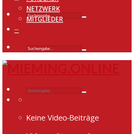
NETZWERK
MITGLIEDER
···
Keine Video-Beiträge