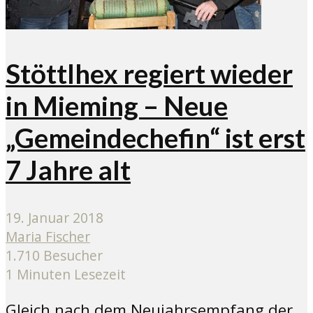
Stöttlhex regiert wieder
in Mieming – Neue
„Gemeindechefin“ ist erst
7 Jahre alt
19. Januar 2018
Maria Fischer
1.710 Besucher
1 Minuten Lesezeit
Gleich nach dem Neujahrsempfang der