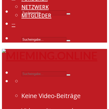
NETZWERK
MITGLIEDER
···
Keine Video-Beiträge