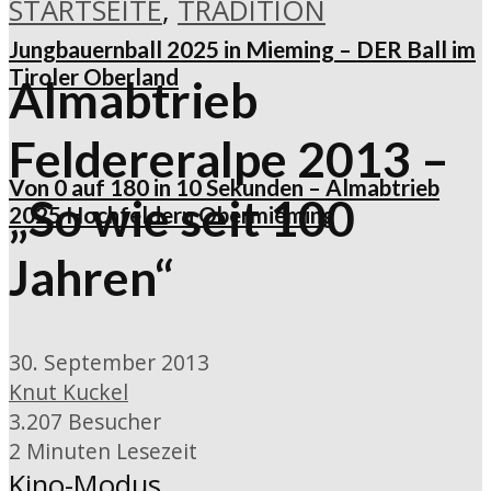
STARTSEITE
,
TRADITION
Jungbauernball 2025 in Mieming – DER Ball im
Tiroler Oberland
Almabtrieb
Feldereralpe 2013 –
Von 0 auf 180 in 10 Sekunden – Almabtrieb
„So wie seit 100
2025 Hochfeldern Obermieming
Jahren“
30. September 2013
Knut Kuckel
3.207 Besucher
2 Minuten Lesezeit
Kino-Modus