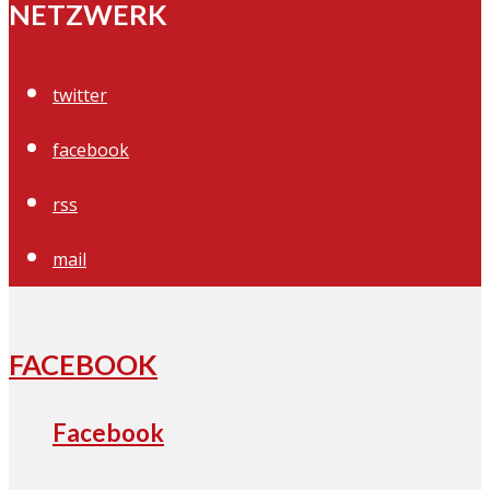
NETZWERK
twitter
facebook
rss
mail
FACEBOOK
Facebook