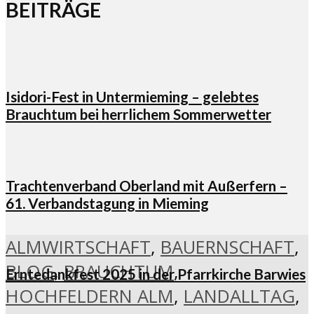
BEITRÄGE
Isidori-Fest in Untermieming – gelebtes
Brauchtum bei herrlichem Sommerwetter
Trachtenverband Oberland mit Außerfern –
61. Verbandstagung in Mieming
ALMWIRTSCHAFT
,
BAUERNSCHAFT
,
BLOG
,
BRAUCHTUM
,
Erntedankfest 2025 in der Pfarrkirche Barwies
HOCHFELDERN ALM
,
LANDALLTAG
,